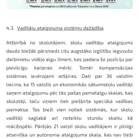
4.3.
Vadītāju atalgojuma sistēmu dažādība
Atšķirībā no skolotājiem, skolu vadītāju atalgojums
daudz biežāk pārsniedz citu augstāko izglītību ieguvušo
darbinieku vidējo algu līmeni, kas padara šo pozīciju par
pievilcīgu karjeras mērķi. Tomēr kompensācijas
sistēmas ievērojami atšķiras. Dati par 36 valstīm
liecina, ka 15 valstīs un ekonomikās sākumskolu vadītāji
saņem atalgojumu pēc tās pašas pamatalgu skalas, kas
skolotāji, taču viņiem tiek piešķirta speciāla vadības
piemaksa. Tas bieži vien notiek sistēmās, kur skolu
vadītāji saglabā arī noteiktu stundu skaitu kā
mācībspēki. Pārējās 21 valstī skolu vadītājiem ir pilnīgi
atsevišķa un autonoma atalgojuma skala, kas nav tieši