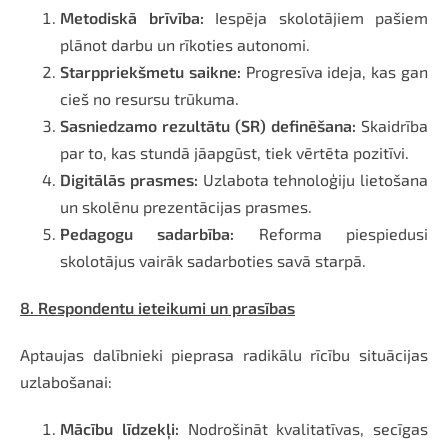
Metodiskā brīvība:
Iespēja skolotājiem pašiem
plānot darbu un rīkoties autonomi.
Starppriekšmetu saikne:
Progresīva ideja, kas gan
cieš no resursu trūkuma.
Sasniedzamo rezultātu (SR) definēšana:
Skaidrība
par to, kas stundā jāapgūst, tiek vērtēta pozitīvi.
Digitālās prasmes:
Uzlabota tehnoloģiju lietošana
un skolēnu prezentācijas prasmes.
Pedagogu sadarbība:
Reforma piespiedusi
skolotājus vairāk sadarboties savā starpā.
8. Respondentu ieteikumi un prasības
Aptaujas dalībnieki pieprasa radikālu rīcību situācijas
uzlabošanai:
Mācību līdzekļi:
Nodrošināt kvalitatīvas, secīgas