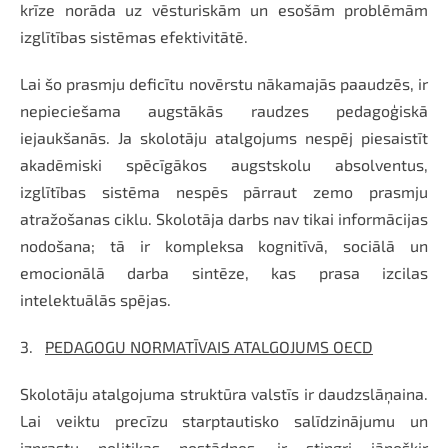
krīze norāda uz vēsturiskām un esošām problēmām
izglītības sistēmas efektivitātē.
Lai šo prasmju deficītu novērstu nākamajās paaudzēs, ir
nepieciešama augstākās raudzes pedagoģiskā
iejaukšanās. Ja skolotāju atalgojums nespēj piesaistīt
akadēmiski spēcīgākos augstskolu absolventus,
izglītības sistēma nespēs pārraut zemo prasmju
atražošanas ciklu. Skolotāja darbs nav tikai informācijas
nodošana; tā ir kompleksa kognitīvā, sociālā un
emocionālā darba sintēze, kas prasa izcilas
intelektuālās spējas.
3.
PEDAGOGU NORMATĪVAIS ATALGOJUMS OECD
Skolotāju atalgojuma struktūra valstīs ir daudzslāņaina.
Lai veiktu precīzu starptautisko salīdzinājumu un
izprastu politikas nostādnes, ir stingri jānošķir