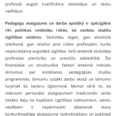
profesijā augsti kvalificētus skolotājus un skolu
vadītājus.
Pedagogu atalgojums un darba apstākļi ir spēcīgākie
rīki politikas veidotāju rokās, lai veidotu stabilu
izglītības sistēmu
. Skolotāju algas, gan absolūtā
izteiksmē, gan relatīvi pret citām profesijām, kurās
nepieciešama augstākā izglītība, tieši ietekmē skolotāja
profesijas pievilcību un prestižu sabiedrībā. Šie
finansiālie un strukturālie faktori ietekmē indivīdu
lēmumus par iestāšanos pedagoģijas studiju
programmās, lēmumu uzsākt darbu skolā un lēmumu
turpināt šo karjeru ilgtermiņā. Ņemot vērā to, ka
izdevumi personāla atalgojumam tradicionāli veido
lielāko daļu no kopējiem izglītības izdevumiem, valstu
valdībām ir nepārtraukti jābalansē starp
konkurētspējīga atalgojuma nodrošināšanu un publiskā