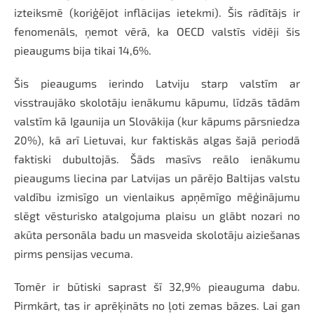
izteiksmē (koriģējot inflācijas ietekmi). Šis rādītājs ir
fenomenāls, ņemot vērā, ka OECD valstīs vidēji šis
pieaugums bija tikai 14,6%.
Šis pieaugums ierindo Latviju starp valstīm ar
visstraujāko skolotāju ienākumu kāpumu, līdzās tādām
valstīm kā Igaunija un Slovākija (kur kāpums pārsniedza
20%), kā arī Lietuvai, kur faktiskās algas šajā periodā
faktiski dubultojās. Šāds masīvs reālo ienākumu
pieaugums liecina par Latvijas un pārējo Baltijas valstu
valdību izmisīgo un vienlaikus apņēmīgo mēģinājumu
slēgt vēsturisko atalgojuma plaisu un glābt nozari no
akūta personāla badu un masveida skolotāju aiziešanas
pirms pensijas vecuma.
Tomēr ir būtiski saprast šī 32,9% pieauguma dabu.
Pirmkārt, tas ir aprēķināts no ļoti zemas bāzes. Lai gan