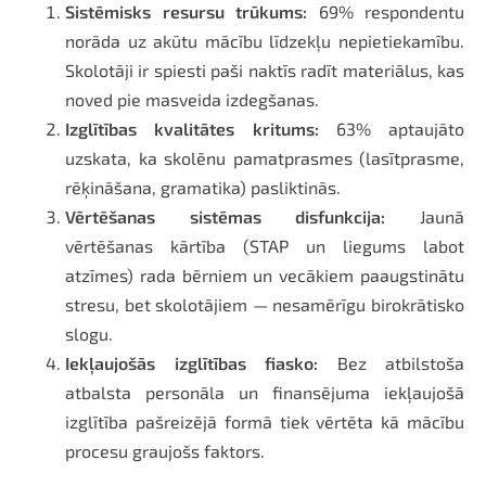
Sistēmisks resursu trūkums:
69% respondentu
norāda uz akūtu mācību līdzekļu nepietiekamību.
Skolotāji ir spiesti paši naktīs radīt materiālus, kas
noved pie masveida izdegšanas.
Izglītības kvalitātes kritums:
63% aptaujāto
uzskata, ka skolēnu pamatprasmes (lasītprasme,
rēķināšana, gramatika) pasliktinās.
Vērtēšanas sistēmas disfunkcija:
Jaunā
vērtēšanas kārtība (STAP un liegums labot
atzīmes) rada bērniem un vecākiem paaugstinātu
stresu, bet skolotājiem — nesamērīgu birokrātisko
slogu.
Iekļaujošās izglītības fiasko:
Bez atbilstoša
atbalsta personāla un finansējuma iekļaujošā
izglītība pašreizējā formā tiek vērtēta kā mācību
procesu graujošs faktors.