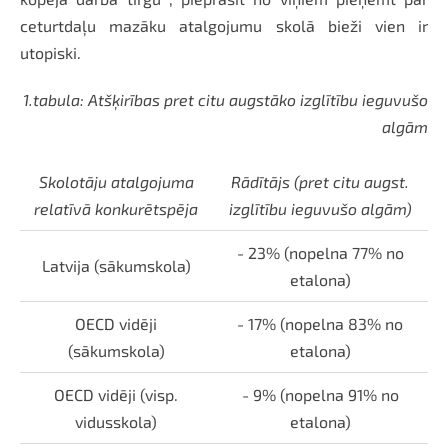
ceturtdaļu mazāku atalgojumu skolā bieži vien ir
utopiski.
1.tabula: Atšķirības pret citu augstāko izglītību ieguvušo
algām
Skolotāju atalgojuma
Rādītājs (pret citu augst.
relatīvā konkurētspēja
izglītību ieguvušo algām)
- 23% (nopelna 77% no
Latvija (sākumskola)
etalona)
OECD vidēji
- 17% (nopelna 83% no
(sākumskola)
etalona)
OECD vidēji (visp.
- 9% (nopelna 91% no
vidusskola)
etalona)