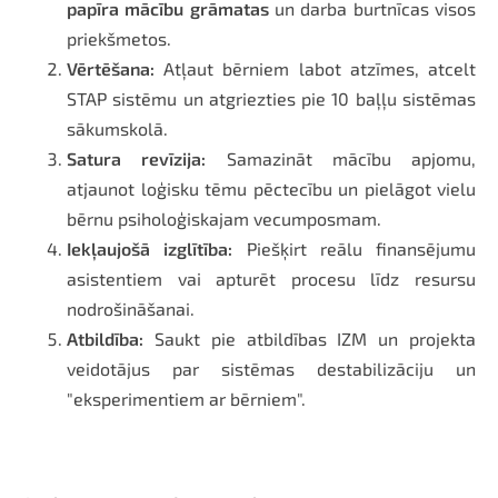
papīra mācību grāmatas
un darba burtnīcas visos
priekšmetos.
Vērtēšana:
Atļaut bērniem labot atzīmes, atcelt
STAP sistēmu un atgriezties pie 10 baļļu sistēmas
sākumskolā.
Satura revīzija:
Samazināt mācību apjomu,
atjaunot loģisku tēmu pēctecību un pielāgot vielu
bērnu psiholoģiskajam vecumposmam.
Iekļaujošā izglītība:
Piešķirt reālu finansējumu
asistentiem vai apturēt procesu līdz resursu
nodrošināšanai.
Atbildība:
Saukt pie atbildības IZM un projekta
veidotājus par sistēmas destabilizāciju un
"eksperimentiem ar bērniem".