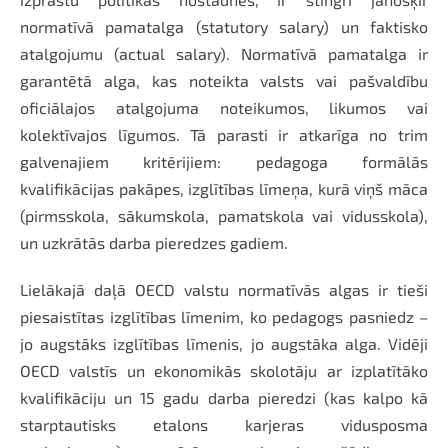
normatīvā pamatalga (statutory salary) un faktisko
atalgojumu (actual salary). Normatīvā pamatalga ir
garantētā alga, kas noteikta valsts vai pašvaldību
oficiālajos atalgojuma noteikumos, likumos vai
kolektīvajos līgumos. Tā parasti ir atkarīga no trim
galvenajiem kritērijiem: pedagoga formālās
kvalifikācijas pakāpes, izglītības līmeņa, kurā viņš māca
(pirmsskola, sākumskola, pamatskola vai vidusskola),
un uzkrātās darba pieredzes gadiem.
Lielākajā daļā OECD valstu normatīvās algas ir tieši
piesaistītas izglītības līmenim, ko pedagogs pasniedz –
jo augstāks izglītības līmenis, jo augstāka alga. Vidēji
OECD valstīs un ekonomikās skolotāju ar izplatītāko
kvalifikāciju un 15 gadu darba pieredzi (kas kalpo kā
starptautisks etalons karjeras vidusposma