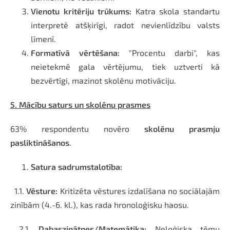
Vienotu kritēriju trūkums:
Katra skola standartu
interpretē atšķirīgi, radot nevienlīdzību valsts
līmenī.
Formatīvā vērtēšana:
"Procentu darbi", kas
neietekmē gala vērtējumu, tiek uztverti kā
bezvērtīgi, mazinot skolēnu motivāciju.
5. Mācību saturs un skolēnu prasmes
63% respondentu novēro
skolēnu prasmju
pasliktināšanos
.
Satura sadrumstalotība:
1.1.
Vēsture:
Kritizēta vēstures izdalīšana no sociālajām
zinībām (4.-6. kl.), kas rada hronoloģisku haosu.
2.1.
Dabaszinātnes/Matemātika:
Neloģiska tēmu