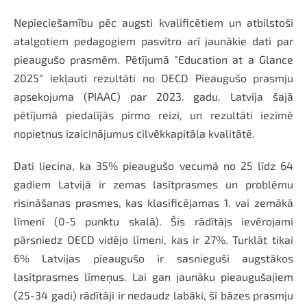
Nepieciešamību pēc augsti kvalificētiem un atbilstoši
atalgotiem pedagogiem pasvītro arī jaunākie dati par
pieaugušo prasmēm. Pētījumā "Education at a Glance
2025" iekļauti rezultāti no OECD Pieaugušo prasmju
apsekojuma (PIAAC) par 2023. gadu. Latvija šajā
pētījumā piedalījās pirmo reizi, un rezultāti iezīmē
nopietnus izaicinājumus cilvēkkapitāla kvalitātē.
Dati liecina, ka 35% pieaugušo vecumā no 25 līdz 64
gadiem Latvijā ir zemas lasītprasmes un problēmu
risināšanas prasmes, kas klasificējamas 1. vai zemākā
līmenī (0-5 punktu skalā). Šis rādītājs ievērojami
pārsniedz OECD vidējo līmeni, kas ir 27%. Turklāt tikai
6% Latvijas pieaugušo ir sasnieguši augstākos
lasītprasmes līmeņus. Lai gan jaunāku pieaugušajiem
(25-34 gadi) rādītāji ir nedaudz labāki, šī bāzes prasmju