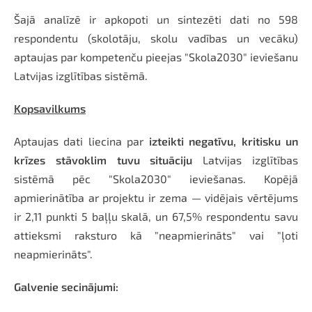
Šajā analīzē ir apkopoti un sintezēti dati no 598
respondentu (skolotāju, skolu vadības un vecāku)
aptaujas par kompetenču pieejas "Skola2030" ieviešanu
Latvijas izglītības sistēmā.
Kopsavilkums
Aptaujas dati liecina par
izteikti negatīvu, kritisku un
krīzes stāvoklim tuvu situāciju
Latvijas izglītības
sistēmā pēc "Skola2030" ieviešanas. Kopējā
apmierinātība ar projektu ir zema — vidējais vērtējums
ir 2,11 punkti 5 baļļu skalā, un 67,5% respondentu savu
attieksmi raksturo kā "neapmierināts" vai "ļoti
neapmierināts".
Galvenie secinājumi: