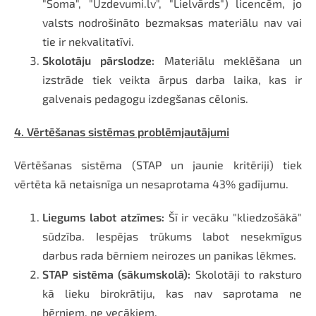
"Soma", "Uzdevumi.lv", "Lielvārds") licencēm, jo
valsts nodrošināto bezmaksas materiālu nav vai
tie ir nekvalitatīvi.
Skolotāju pārslodze:
Materiālu meklēšana un
izstrāde tiek veikta ārpus darba laika, kas ir
galvenais pedagogu izdegšanas cēlonis.
4. Vērtēšanas sistēmas problēmjautājumi
Vērtēšanas sistēma (STAP un jaunie kritēriji) tiek
vērtēta kā netaisnīga un nesaprotama 43% gadījumu.
Liegums labot atzīmes:
Šī ir vecāku "kliedzošākā"
sūdzība. Iespējas trūkums labot nesekmīgus
darbus rada bērniem neirozes un panikas lēkmes.
STAP sistēma (sākumskolā):
Skolotāji to raksturo
kā lieku birokrātiju, kas nav saprotama ne
bērniem, ne vecākiem.