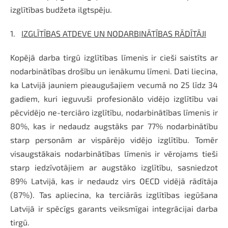
izglītības budžeta ilgtspēju.
1.
IZGLĪTĪBAS ATDEVE UN NODARBINĀTĪBAS RĀDĪTĀJI
Kopējā darba tirgū izglītības līmenis ir cieši saistīts ar
nodarbinātības drošību un ienākumu līmeni. Dati liecina,
ka Latvijā jauniem pieaugušajiem vecumā no 25 līdz 34
gadiem, kuri ieguvuši profesionālo vidējo izglītību vai
pēcvidējo ne-terciāro izglītību, nodarbinātības līmenis ir
80%, kas ir nedaudz augstāks par 77% nodarbinātību
starp personām ar vispārējo vidējo izglītību. Tomēr
visaugstākais nodarbinātības līmenis ir vērojams tieši
starp iedzīvotājiem ar augstāko izglītību, sasniedzot
89% Latvijā, kas ir nedaudz virs OECD vidējā rādītāja
(87%). Tas apliecina, ka terciārās izglītības iegūšana
Latvijā ir spēcīgs garants veiksmīgai integrācijai darba
tirgū.