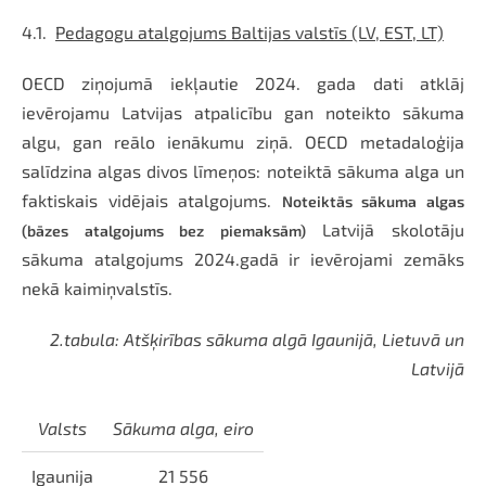
4.1.
Pedagogu atalgojums Baltijas valstīs (LV, EST, LT)
OECD ziņojumā iekļautie 2024. gada dati atklāj
ievērojamu Latvijas atpalicību gan noteikto sākuma
algu, gan reālo ienākumu ziņā. OECD metadaloģija
salīdzina algas divos līmeņos: noteiktā sākuma alga un
faktiskais vidējais atalgojums.
Noteiktās sākuma algas
Latvijā skolotāju
(bāzes atalgojums bez piemaksām)
sākuma atalgojums 2024.gadā ir ievērojami zemāks
nekā kaimiņvalstīs.
2.tabula: Atšķirības sākuma algā Igaunijā, Lietuvā un
Latvijā
Valsts
Sākuma alga, eiro
Igaunija
21 556