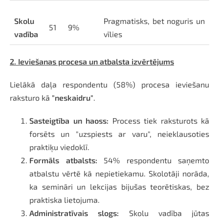
Skolu
Pragmatisks, bet noguris un
51
9%
vadība
vīlies
2. Ieviešanas procesa un atbalsta izvērtējums
Lielākā daļa respondentu (58%) procesa ieviešanu
raksturo kā
"neskaidru"
.
Sasteigtība un haoss:
Process tiek raksturots kā
forsēts un "uzspiests ar varu", neieklausoties
praktiķu viedoklī.
Formāls atbalsts:
54% respondentu saņemto
atbalstu vērtē kā nepietiekamu. Skolotāji norāda,
ka semināri un lekcijas bijušas teorētiskas, bez
praktiska lietojuma.
Administratīvais slogs:
Skolu vadība jūtas