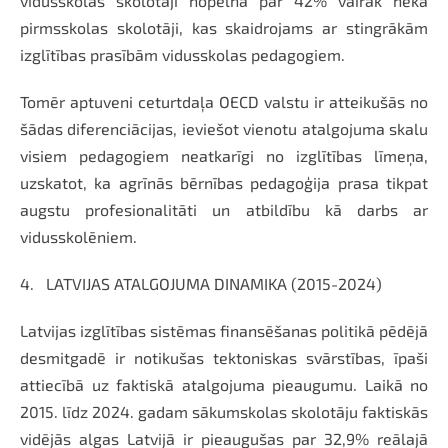
vidusskolas skolotāji nopelna par 42% vairāk nekā
pirmsskolas skolotāji, kas skaidrojams ar stingrākām
izglītības prasībām vidusskolas pedagogiem.
Tomēr aptuveni ceturtdaļa OECD valstu ir atteikušās no
šādas diferenciācijas, ieviešot vienotu atalgojuma skalu
visiem pedagogiem neatkarīgi no izglītības līmeņa,
uzskatot, ka agrīnās bērnības pedagoģija prasa tikpat
augstu profesionalitāti un atbildību kā darbs ar
vidusskolēniem.
4.
LATVIJAS ATALGOJUMA DINAMIKA (2015-2024)
Latvijas izglītības sistēmas finansēšanas politikā pēdējā
desmitgadē ir notikušas tektoniskas svārstības, īpaši
attiecībā uz faktiskā atalgojuma pieaugumu. Laikā no
2015. līdz 2024. gadam sākumskolas skolotāju faktiskās
vidējās algas Latvijā ir pieaugušas par 32,9% reālajā