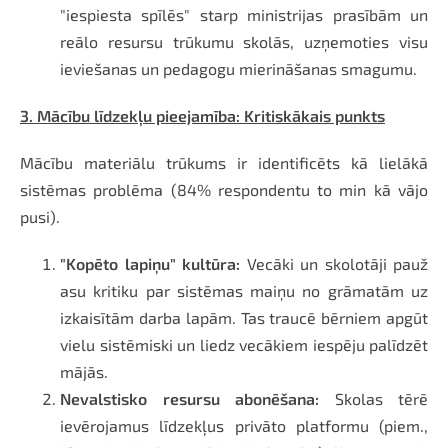
"iespiesta spīlēs" starp ministrijas prasībām un
reālo resursu trūkumu skolās, uzņemoties visu
ieviešanas un pedagogu mierināšanas smagumu.
3. Mācību līdzekļu pieejamība: Kritiskākais punkts
Mācību materiālu trūkums ir identificēts kā lielākā
sistēmas problēma (84% respondentu to min kā vājo
pusi).
"Kopēto lapiņu" kultūra:
Vecāki un skolotāji pauž
asu kritiku par sistēmas maiņu no grāmatām uz
izkaisītām darba lapām. Tas traucē bērniem apgūt
vielu sistēmiski un liedz vecākiem iespēju palīdzēt
mājās.
Nevalstisko resursu abonēšana:
Skolas tērē
ievērojamus līdzekļus privāto platformu (piem.,