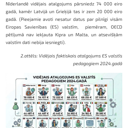
Nīderlandē vidējais atalgojums pārsniedz 74 000 eiro
gadā, kamēr Latvijā un Grieķijā tas ir zem 20 000 eiro
gadā. (Pieejamie avoti nesatur datus par pilnīgi visām
Eiropas Savienības (ES) valstīm, piemēram, OECD
pētījumā nav iekļauta Kipra un Malta, un atsevišķām
valstīm dati nebija iesniegti).
2.attēls: Vidējais faktiskais atalgojums ES valstīs
pedagogiem 2024.gadā