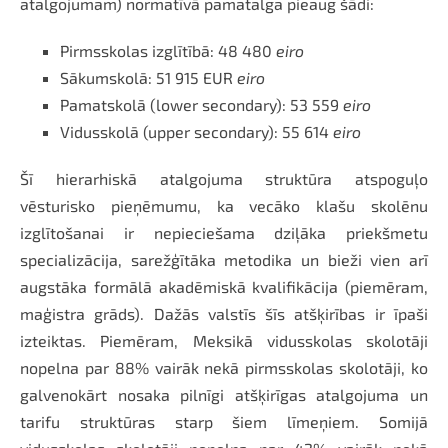
atalgojumam) normatīvā pamatalga pieaug šādi:
Pirmsskolas izglītībā: 48 480
eiro
Sākumskolā: 51 915 EUR
eiro
Pamatskolā (lower secondary): 53 559
eiro
Vidusskolā (upper secondary): 55 614
eiro
Šī hierarhiskā atalgojuma struktūra atspoguļo
vēsturisko pieņēmumu, ka vecāko klašu skolēnu
izglītošanai ir nepieciešama dziļāka priekšmetu
specializācija, sarežģītāka metodika un bieži vien arī
augstāka formālā akadēmiskā kvalifikācija (piemēram,
maģistra grāds). Dažās valstīs šīs atšķirības ir īpaši
izteiktas. Piemēram, Meksikā vidusskolas skolotāji
nopelna par 88% vairāk nekā pirmsskolas skolotāji, ko
galvenokārt nosaka pilnīgi atšķirīgas atalgojuma un
tarifu struktūras starp šiem līmeņiem. Somijā