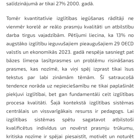
salīdzinājumā ar tikai 27% 2000. gadā.
Tomēr kvantitatīvie izglītības iegūšanas rādītāji ne
vienmēr korelē ar reālo prasmju kvalitāti un atbilstību
darba tirgus vajadzībām. Pētījumi liecina, ka 13% no
augstāko izglītību ieguvušajiem pieaugušajiem 29 OECD
valstīs un ekonomikās 2023. gadā nespēja sasniegt pat
bāzes līmeņa lasītprasmes un problēmu risināšanas
prasmes, kas nozīmē, ka viņi spēj izprast tikai īsus
tekstus par labi zināmām tēmām. Šī satraucošā
tendence norāda uz nepieciešamību ne tikai paplašināt
piekļuvi izglītībai, bet gan fundamentāli celt izglītības
procesa kvalitāti. Šajā kontekstā izglītības sistēmas
centrālais un vissvarīgākais resurss ir pedagogs. Lai
izglītības sistēmas spētu sagatavot atbilstoši
kvalificētus indivīdus un novērst prasmju trūkumu,
kritiska nozīme ir spējai piesaistīt, motivēt un noturēt