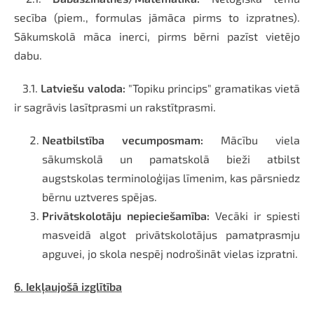
secība (piem., formulas jāmāca pirms to izpratnes).
Sākumskolā māca inerci, pirms bērni pazīst vietējo
dabu.
3.1.
Latviešu valoda:
"Topiku princips" gramatikas vietā
ir sagrāvis lasītprasmi un rakstītprasmi.
Neatbilstība vecumposmam:
Mācību viela
sākumskolā un pamatskolā bieži atbilst
augstskolas terminoloģijas līmenim, kas pārsniedz
bērnu uztveres spējas.
Privātskolotāju nepieciešamība:
Vecāki ir spiesti
masveidā algot privātskolotājus pamatprasmju
apguvei, jo skola nespēj nodrošināt vielas izpratni.
6. Iekļaujošā izglītība