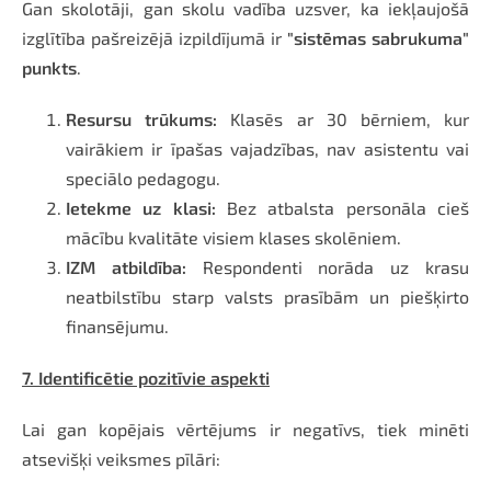
Gan skolotāji, gan skolu vadība uzsver, ka iekļaujošā
izglītība pašreizējā izpildījumā ir
"sistēmas sabrukuma"
punkts
.
Resursu trūkums:
Klasēs ar 30 bērniem, kur
vairākiem ir īpašas vajadzības, nav asistentu vai
speciālo pedagogu.
Ietekme uz klasi:
Bez atbalsta personāla cieš
mācību kvalitāte visiem klases skolēniem.
IZM atbildība:
Respondenti norāda uz krasu
neatbilstību starp valsts prasībām un piešķirto
finansējumu.
7. Identificētie pozitīvie aspekti
Lai gan kopējais vērtējums ir negatīvs, tiek minēti
atsevišķi veiksmes pīlāri: