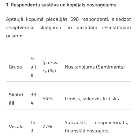
1. Respondentu sastāvs un kopējais noskaņojums
Aptaujā kopumā piedalījās 598 respondenti, sniedzot
visaptverošu skatījumu no dažādām iesaistītajām
pusēm:
Sk
Īpatsva
Grupa
ait
Noskaņojums (Sentiments)
rs (%)
s
Skolot
38
64%
Izmisis, izdedzis, kritisks
āji
4
16
Satraukts, neapmierināts,
Vecāki
27%
3
finansiāli noslogots