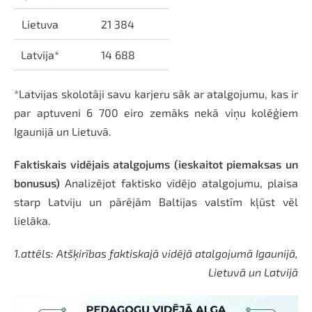
Lietuva
21 384
Latvija*
14 688
*Latvijas skolotāji savu karjeru sāk ar atalgojumu, kas ir
par aptuveni 6 700 eiro zemāks nekā viņu kolēģiem
Igaunijā un Lietuvā.
Faktiskais vidējais atalgojums (ieskaitot piemaksas un
bonusus)
Analizējot faktisko vidējo atalgojumu, plaisa
starp Latviju un pārējām Baltijas valstīm kļūst vēl
lielāka.
1.attēls: Atšķirības faktiskajā vidējā atalgojumā Igaunijā,
Lietuvā un Latvijā