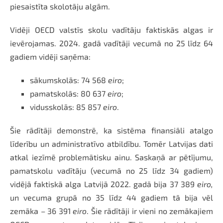
piesaistīta skolotāju algām.
Vidēji OECD valstīs skolu vadītāju faktiskās algas ir
ievērojamas. 2024. gadā vadītāji vecumā no 25 līdz 64
gadiem vidēji saņēma:
sākumskolās: 74 568
eiro
;
pamatskolās: 80 637
eiro
;
vidusskolās: 85 857
eiro
.
Šie rādītāji demonstrē, ka sistēma finansiāli atalgo
līderību un administratīvo atbildību. Tomēr Latvijas dati
atkal iezīmē problemātisku ainu. Saskaņā ar pētījumu,
pamatskolu vadītāju (vecumā no 25 līdz 34 gadiem)
vidējā faktiskā alga Latvijā 2022. gadā bija 37 389
eiro,
un vecuma grupā no 35 līdz 44 gadiem tā bija vēl
zemāka – 36 391
eiro
. Šie rādītāji ir vieni no zemākajiem