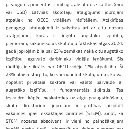
pieaugums procentos ir milzīgs, absolūtos skaitļos (eiro
vai USD) Latvijas skolotāju atalgojums joprojām
atpaliek no OECD vidējiem rādītājiem. Atšķirības
pedagogu atalgojumā ir saistītas arī ar citu nozaru
atalgojumu, kurās ir iegūta augstākā izglītība,
piemēram, sākumskolas skolotāju faktiskās algas 2024.
gadā joprojām bija par 23% zemākas nekā citu augstāko
izglītību ieguvušo darbinieku vidējie ienākumi. Šis
rādītājs ir sliktāks par OECD vidējo 17% atpalicību. Šī
23% plaisa starp to, ko var nopelnīt skolā, un to, ko var
nopelnīt privātajā sektorā vai valsts pārvaldē ar
augstāko izglītību, ir fundamentāls šķērslis. Tas
izskaidro, kāpēc, neskatoties uz algu paaugstināšanu,
skolu direktoriem joprojām ir grūtības aizpildīt
vakances, īpaši eksaktajās zinātnēs (STEM). Zinot, ka
STEM nozares absolventi ir vieni no pelnošākajiem
kopējā darba tirgū , pieprasīt no viņiem pieņemt par