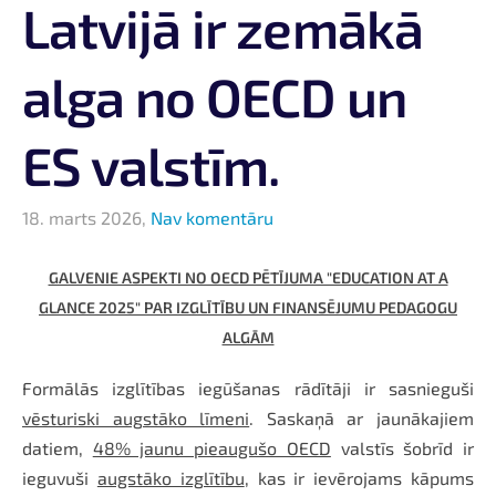
Latvijā ir zemākā
alga no OECD un
ES valstīm.
18. marts 2026,
Nav komentāru
GALVENIE ASPEKTI NO OECD PĒTĪJUMA "EDUCATION AT A
GLANCE 2025" PAR IZGLĪTĪBU UN FINANSĒJUMU PEDAGOGU
ALGĀM
Formālās izglītības iegūšanas rādītāji ir sasnieguši
vēsturiski augstāko līmeni
. Saskaņā ar jaunākajiem
datiem,
48% jaunu pieaugušo OECD
valstīs šobrīd ir
ieguvuši
augstāko izglītību
, kas ir ievērojams kāpums