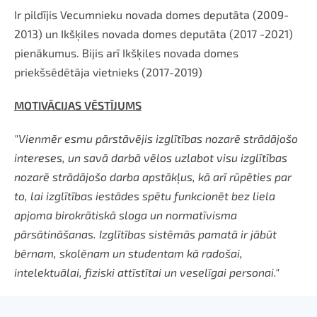
Ir pildījis Vecumnieku novada domes deputāta (2009-
2013) un Ikšķiles novada domes deputāta (2017 -2021)
pienākumus. Bijis arī Ikšķiles novada domes
priekšsēdētāja vietnieks (2017-2019)
MOTIVĀCIJAS VĒSTĪJUMS
"Vienmēr esmu pārstāvējis izglītības nozarē strādājošo
intereses, un savā darbā vēlos uzlabot visu izglītības
nozarē strādājošo darba apstākļus, kā arī rūpēties par
to, lai izglītības iestādes spētu funkcionēt bez liela
apjoma birokrātiskā sloga un normatīvisma
pārsātināšanas. Izglītības sistēmās pamatā ir jābūt
bērnam, skolēnam un studentam kā radošai,
intelektuālai, fiziski attīstītai un veselīgai personai."