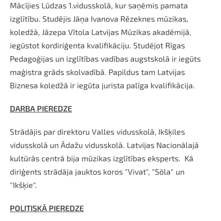
Mācījies Lūdzas 1.vidusskolā, kur saņēmis pamata
izglītību. Studējis Jāņa Ivanova Rēzeknes mūzikas,
koledžā, Jāzepa Vītola Latvijas Mūzikas akadēmijā,
iegūstot kordiriģenta kvalifikāciju. Studējot Rīgas
Pedagoģijas un izglītības vadības augstskolā ir iegūts
maģistra grāds skolvadībā. Papildus tam Latvijas
Biznesa koledžā ir iegūta jurista palīga kvalifikācija.
DARBA PIEREDZE
Strādājis par direktoru Valles vidusskolā, Ikšķiles
vidusskolā un Ādažu vidusskolā. Latvijas Nacionālajā
kultūrās centrā bija mūzikas izglītības eksperts. Kā
diriģents strādāja jauktos koros "Vivat", "Sōla" un
"Ikšķie".
POLITISKĀ PIEREDZE