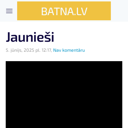
BATNA.LV
Jaunieši
5. jūnijs, 2025 pl. 12:17,
Nav komentāru